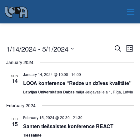
Skip
to
Menu
content
JAUNUMI
PAR LOOA
NOTIKUMI
E
1/14/2024
 - 
5/1/2024
E
Search
List
v
v
Select
e
PAR NOZARI
SERTIFIKĀCIJA
EAOO 2026
January 2024
date.
e
n
t
n
January 14, 2024 @ 10:00
-
16:00
SUN
V
t
14
i
LOOA konference “Redze un dzīves kvalitāte”
KONTAKTI
s
e
Latvijas Universitātes Dabas māja
Jelgavas iela 1, Rīga, Latvia
w
S
s
e
February 2024
N
a
a
February 15, 2024 @ 20:30
-
21:30
v
THU
r
15
i
Santen tiešsaistes konference REACT
c
g
Tiešsaistē
a
h