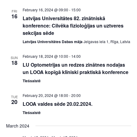
t
a
i
February 16, 2024 @ 09:00
-
15:00
FRI
n
o
16
Latvijas Universitātes 82. zinātniskā
n
d
konference: Cilvēka fizioloģijas un uztveres
V
sekcijas sēde
i
Latvijas Universitātes Dabas māja
Jelgavas iela 1, Rīga, Latvia
e
w
February 18, 2024 @ 10:00
-
14:00
SUN
s
18
LU Optometrijas un redzes zinātnes nodaļas
N
un LOOA kopīgā klīniski praktiskā konference
a
Tiešsaistē
v
i
February 20, 2024 @ 18:00
-
20:00
TUE
g
20
LOOA valdes sēde 20.02.2024.
a
Tiešsaistē
t
i
March 2024
o