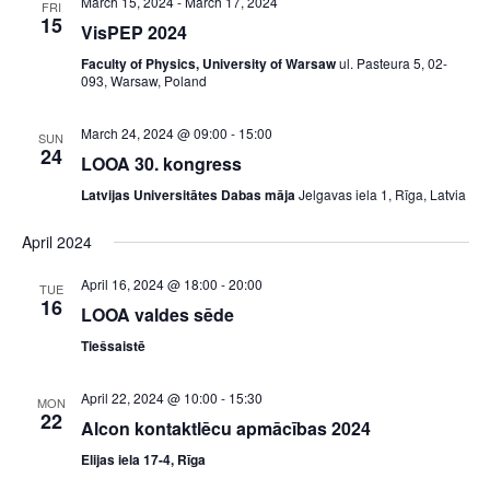
March 15, 2024
-
March 17, 2024
FRI
n
15
VisPEP 2024
Faculty of Physics, University of Warsaw
ul. Pasteura 5, 02-
093, Warsaw, Poland
March 24, 2024 @ 09:00
-
15:00
SUN
24
LOOA 30. kongress
Latvijas Universitātes Dabas māja
Jelgavas iela 1, Rīga, Latvia
April 2024
April 16, 2024 @ 18:00
-
20:00
TUE
16
LOOA valdes sēde
Tiešsaistē
April 22, 2024 @ 10:00
-
15:30
MON
22
Alcon kontaktlēcu apmācības 2024
Elijas iela 17-4, Rīga