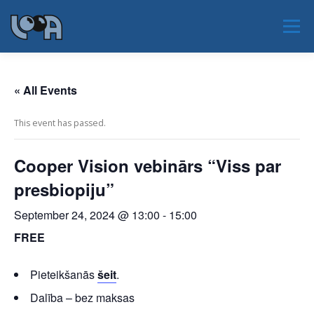
Skip
to
Menu
content
JAUNUMI
PAR LOOA
NOTIKUMI
« All Events
This event has passed.
PAR NOZARI
SERTIFIKĀCIJA
EAOO 2026
Cooper Vision vebinārs “Viss par
presbiopiju”
KONTAKTI
September 24, 2024 @ 13:00
-
15:00
FREE
Pieteikšanās
šeit
.
Dalība – bez maksas