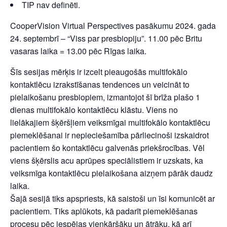
TIP nav definēti.
CooperVision Virtual Perspectives pasākumu 2024. gada
24. septembrī – “Viss par presbiopiju”. 11.00 pēc Britu
vasaras laika = 13.00 pēc Rīgas laika.
Šīs sesijas mērķis ir izcelt pieaugošās multifokālo
kontaktlēcu izrakstīšanas tendences un veicināt to
pielaikošanu presbiopiem, izmantojot šī brīža plašo 1
dienas multifokālo kontaktlēcu klāstu. Viens no
lielākajiem šķēršļiem veiksmīgai multifokālo kontaktlēcu
piemeklēšanai ir nepieciešamība pārliecinoši izskaidrot
pacientiem šo kontaktlēcu galvenās priekšrocības. Vēl
viens šķērslis acu aprūpes speciālistiem ir uzskats, ka
veiksmīga kontaktlēcu pielaikošana aizņem pārāk daudz
laika.
Šajā sesijā tiks apspriests, kā saistoši un īsi komunicēt ar
pacientiem. Tiks aplūkots, kā padarīt piemeklēšanas
procesu pēc iespējas vienkāršāku un ātrāku, kā arī