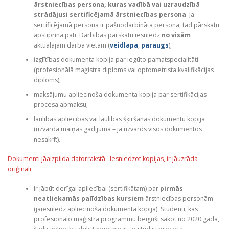
ārstniecības persona, kuras vadībā vai uzraudzībā
strādājusi sertificējamā ārstniecības persona
. Ja
sertificējamā persona ir pašnodarbināta persona, tad pārskatu
apstiprina pati. Darbības pārskatu iesniedz
no visām
aktuālajām darba vietām (
veidlapa
,
paraugs
);
izglītības dokumenta kopija par iegūto pamatspecialitāti
(profesionālā maģistra diploms vai optometrista kvalifikācijas
diploms);
maksājumu apliecinoša dokumenta kopija par sertifikācijas
procesa apmaksu;
laulības apliecības vai laulības šķiršanas dokumentu kopija
(uzvārda maiņas gadījumā – ja uzvārds visos dokumentos
nesakrīt).
Dokumenti jāaizpilda datorrakstā. Iesniedzot kopijas, ir jāuzrāda
oriģināli.
Ir jābūt derīgai apliecībai (sertifikātam) par
pirmās
neatliekamās palīdzības kursiem
ārstniecības personām
(jāiesniedz apliecinošā dokumenta kopija). Studenti, kas
profesionālo maģistra programmu beiguši sākot no 2020.gada,