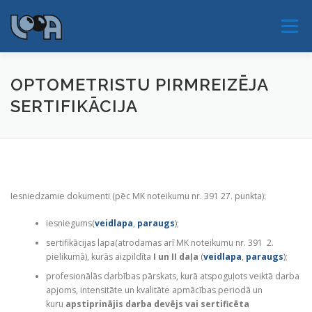
Skip
to
Menu
content
JAUNUMI
PAR LOOA
NOTIKUMI
OPTOMETRISTU PIRMREIZĒJA
SERTIFIKĀCIJA
PAR NOZARI
SERTIFIKĀCIJA
EAOO 2026
.
KONTAKTI
Iesniedzamie dokumenti (pēc MK noteikumu nr. 391 27. punkta):
iesniegums(
veidlapa
,
paraugs
);
sertifikācijas lapa
(atrodamas arī MK noteikumu nr. 391 2.
pielikumā), kurās aizpildīta
I un II daļa
(
veidlapa
,
paraugs
);
profesionālās darbības pārskats, kurā atspoguļots veiktā darba
apjoms, intensitāte un kvalitāte apmācības periodā un
kuru
apstiprinājis darba devējs vai sertificēta