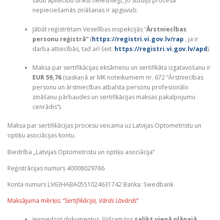
šādu apliecību drīkst neiesniegt, jo studiju procesā
nepieciešamās zināšanas ir apguvuši.
Jābūt reģistrētam Veselības inspekcijās “
Ārstniecības
personu reģistrā”
(
https://registri.vi.gov.lv/rap
, ja ir
darba attiecībās, tad arī šeit:
https://registri.vi.gov.lv/apd
).
Maksa par sertifikācijas eksāmenu un sertifikāta izgatavošanu ir
EUR 59,76
(saskaņā ar MK noteikumiem nr. 672 “Ārstniecības
personu un ārstniecības atbalsta personu profesionālo
zināšanu pārbaudes un sertifikācijas maksas pakalpojumu
cenrādis”).
Maksa par sertifikācijas procesu veicama uz Latvijas Optometristu un
optiķu asociācijas kontu.
Biedrība „Latvijas Optometristu un optiķu asociācija”
Reģistrācijas numurs 40008029786
Konta numurs LV63HABA0551024631742 Banka: Swedbank
Maksājuma mērķis: “
Sertifikācija, Vārds Uzvārds
”
Iesniedzot dokumentus, lūdzam tos
salikt vienā plānajā