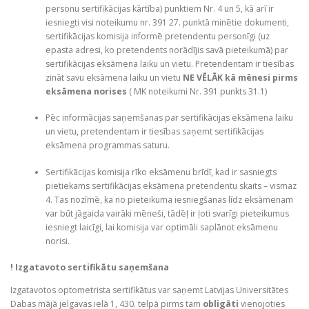
personu sertifikācijas kārtība) punktiem Nr. 4 un 5, kā arī ir
iesniegti visi noteikumu nr. 391 27. punktā minētie dokumenti,
sertifikācijas komisija informē pretendentu personīgi (uz
epasta adresi, ko pretendents norādījis savā pieteikumā) par
sertifikācijas eksāmena laiku un vietu. Pretendentam ir tiesības
zināt savu eksāmena laiku un vietu
NE VĒLĀK kā mēnesi pirms
eksāmena norises
( MK noteikumi Nr. 391 punkts 31.1)
Pēc informācijas saņemšanas par sertifikācijas eksāmena laiku
un vietu, pretendentam ir tiesības saņemt sertifikācijas
eksāmena programmas saturu.
Sertifikācijas komisija rīko eksāmenu brīdī, kad ir sasniegts
pietiekams sertifikācijas eksāmena pretendentu skaits – vismaz
4. Tas nozīmē, ka no pieteikuma iesniegšanas līdz eksāmenam
var būt jāgaida vairāki mēneši, tādēļ ir ļoti svarīgi pieteikumus
iesniegt laicīgi, lai komisija var optimāli saplānot eksāmenu
norisi.
! Izgatavoto sertifikātu saņemšana
Izgatavotos optometrista sertifikātus var saņemt Latvijas Universitātes
Dabas mājā jelgavas ielā 1, 430. telpā pirms tam
obligāti
vienojoties