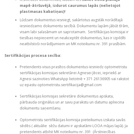
mapē-ātršuvējā, izdurot caurumus lapās (nelietojot
plastmasas kabatiņas)!
Lūdzam dokumentus iesniegt, sakārtotus augstāk norādītajā
iesniedzamo dokumentu secībā. Dokumentu lapām jābūt tīrām,
visam labi salasāmam un saprotamam. Sertifikācijas komisijai ir
tiesības nepieņemt un neakceptēt dokumentus, kas ir izpildīti
neatbilstoši norādījumiem un MK noteikumu nr. 391 prasībām.
Sertifikācijas procesa secība:
Pretendents visus prasītos dokumentus iesniedz optometristu
sertifikācijas komisijas sekretārei Agnesei Jēcei, iepriekš ar
Agnesi sazinoties WhatsApp lietotnē + 371 26136905 vai rakstot
uz epastu optometristu.sertifikacija@gmail.com
Sertifikācijas komisijas sekretāre dokumentus apskata,
pārbauda oriģinālus un ar savu parakstu un datumu apliecina
dokumentu saņemšanu.
Optometristu sertifikācijas komisija pieteikumus izskata savās
sēdēs ( aktuālie sēžu datumi ir apskatāmi LOOA mājas lapā). Ja
pretendents atbilst MK noteikumu nr. 391 (Ārstniecības