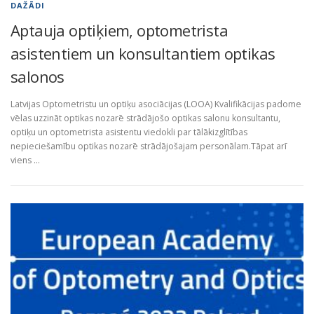
DAŽĀDI
Aptauja optiķiem, optometrista
asistentiem un konsultantiem optikas
salonos
Latvijas Optometristu un optiķu asociācijas (LOOA) Kvalifikācijas padome
vēlas uzzināt optikas nozarē strādājošo optikas salonu konsultantu,
optiķu un optometrista asistentu viedokli par tālākizglītības
nepieciešamību optikas nozarē strādājošajam personālam.Tāpat arī
viens …