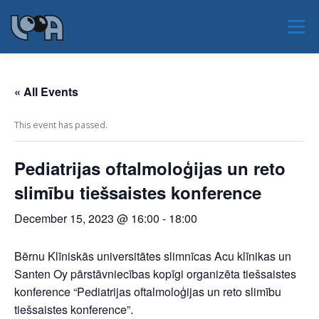
Skip
to
Menu
content
JAUNUMI
PAR LOOA
NOTIKUMI
« All Events
This event has passed.
PAR NOZARI
SERTIFIKĀCIJA
EAOO 2026
Pediatrijas oftalmoloģijas un reto
slimību tiešsaistes konference
KONTAKTI
December 15, 2023 @ 16:00
-
18:00
Bērnu Klīniskās universitātes slimnīcas Acu klīnikas un
Santen Oy pārstāvniecības kopīgi organizēta tiešsaistes
konference “Pediatrijas oftalmoloģijas un reto slimību
tiešsaistes konference”.