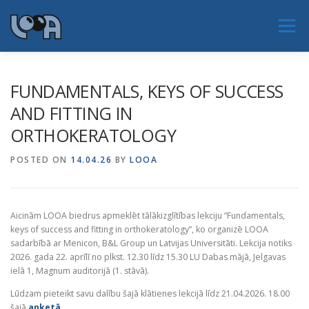
Skip
to
Menu
content
JAUNUMI
PAR LOOA
NOTIKUMI
FUNDAMENTALS, KEYS OF SUCCESS
AND FITTING IN
ORTHOKERATOLOGY
PAR NOZARI
SERTIFIKĀCIJA
EAOO 2026
POSTED ON
14.04.26
BY
LOOA
KONTAKTI
Aicinām LOOA biedrus apmeklēt tālākizglītības lekciju “Fundamentals,
keys of success and fitting in orthokeratology”, ko organizē LOOA
sadarbībā ar Menicon, B&L Group un Latvijas Universitāti. Lekcija notiks
2026. gada 22. aprīlī no plkst. 12.30 līdz 15.30 LU Dabas mājā, Jelgavas
ielā 1, Magnum auditorijā (1. stāvā).
Lūdzam pieteikt savu dalību šajā klātienes lekcijā līdz 21.04.2026. 18.00
šajā
anketā
.