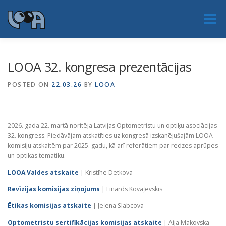
Skip
to
Menu
content
JAUNUMI
PAR LOOA
NOTIKUMI
LOOA 32. kongresa prezentācijas
POSTED ON
22.03.26
BY
LOOA
PAR NOZARI
SERTIFIKĀCIJA
EAOO 2026
2026. gada 22. martā noritēja Latvijas Optometristu un optiķu asociācijas
KONTAKTI
32. kongress. Piedāvājam atskatīties uz kongresā izskanējušajām LOOA
komisiju atskaitēm par 2025. gadu, kā arī referātiem par redzes aprūpes
un optikas tematiku.
LOOA Valdes atskaite
| Kristīne Detkova
Revīzijas komisijas ziņojums
| Linards Kovaļevskis
Ētikas komisijas atskaite
| Jeļena Slabcova
Optometristu sertifikācijas komisijas atskaite
| Aija Makovska