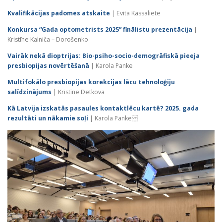
Kvalifikācijas padomes atskaite
| Evita Kassaliete
Konkursa “Gada optometrists 2025” finālistu prezentācija
|
Kristīne Kalniča – Dorošenko
Vairāk nekā dioptrijas: Bio-psiho-socio-demogrāfiskā pieeja
presbiopijas novērtēšanā
| Karola Panke
Multifokālo presbiopijas korekcijas lēcu tehnoloģiju
salīdzinājums
| Kristīne Detkova
Kā Latvija izskatās pasaules kontaktlēcu kartē? 2025. gada
rezultāti un nākamie soļi
| Karola Panke